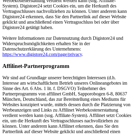
Werbekostenerstattung verdient werden kann (sog. Affiliate-
System). Digistore24 setzt Cookies ein, um die Herkunft des
Vertragsschlusses nachvollziehen zu können. Unter anderem kann
Digistore24 erkennen, dass Sie den Partnerlink auf dieser Website
geklickt und anschließend einen Vertragsschluss bei oder über
Digistore24 getätigt haben.
Weitere Informationen zur Datennutzung durch Digistore24 und
Widerspruchsmöglichkeiten erhalten Sie in der
Datenschutzerklärung des Unternehmens:
https://www.digistore24.com/page/privacy
.
Affilinet-Partnerprogramm
Wir sind auf Grundlage unserer berechtigten Interessen (d.h.
Interesse am wirtschaftlichem Betrieb unseres Onlineangebotes im
Sinne des Art. 6 Abs. 1 lit. f. DSGVO) Teilnehmer des
Partnerprogramms von affilinet GmbH, Sapporobogen 6-8, 80637
München, Deutschland, das zur Bereitstellung eines Mediums für
Websites konzipiert wurde, mittels dessen durch die Platzierung von
Werbeanzeigen und Links zu Affilinet Werbekostenerstattung
verdient werden kann (sog. Affiliate-System). Affilinet setzt Cookies
ein, um die Herkunft des Vertragsschlusses nachvollziehen zu
können. Unter anderem kann Affilinet erkennen, dass Sie den
Partnerlink auf dieser Website geklickt und anschließend einen