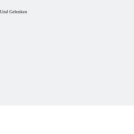
ut Und Gelenken
d?
ft
24