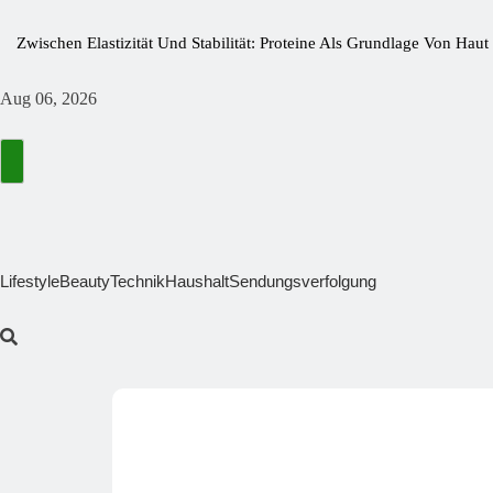
Zwischen Elastizität Und Stabilität: Proteine Als Grundlage Von Ha
Bitterstoffe Oder Bittertropfen – Was Bringt Wirklich Den Unterschie
Aug 06, 2026
Wie Kleine Nährstofflücken Große Wirkung Haben
Die Fastaxol-Wirkung & Inhaltsstoffe Im Faktencheck!
Mehr Als Backlinks: Wie Reachstar Vertrauen Und Sichtbarkeit Schaf
Preisfehler Bei Amazon ➤ Aktuelle Preisfehler Finden November 20
Lifestyle
Beauty
Technik
Haushalt
Sendungsverfolgung