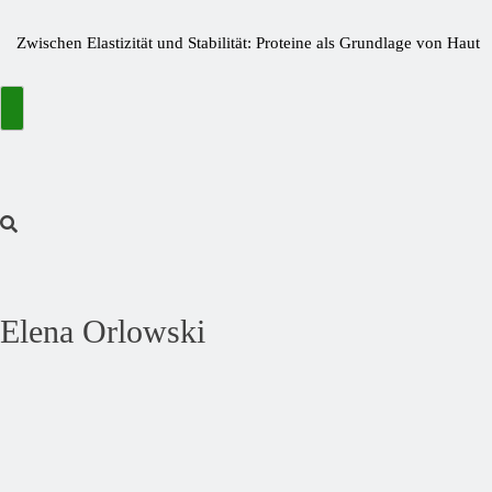
Zwischen Elastizität und Stabilität: Proteine als Grundlage von Haut
und Gelenken
Bitterstoffe oder Bittertropfen – was bringt wirklich den Unterschied?
Wie kleine Nährstofflücken große Wirkung haben
Die Fastaxol-Wirkung & Inhaltsstoffe im Faktencheck!
Mehr als Backlinks: Wie Reachstar Vertrauen und Sichtbarkeit schafft
Preisfehler bei Amazon ➤ Aktuelle Preisfehler finden November
2024
Elena Orlowski