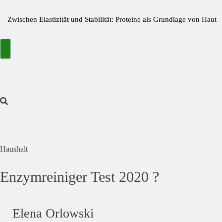
Zwischen Elastizität und Stabilität: Proteine als Grundlage von Haut
und Gelenken
Bitterstoffe oder Bittertropfen – was bringt wirklich den Unterschied?
Wie kleine Nährstofflücken große Wirkung haben
Die Fastaxol-Wirkung & Inhaltsstoffe im Faktencheck!
Mehr als Backlinks: Wie Reachstar Vertrauen und Sichtbarkeit schafft
Preisfehler bei Amazon ➤ Aktuelle Preisfehler finden November
2024
Haushalt
Enzymreiniger Test 2020 ?
Elena Orlowski