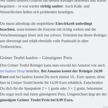
Wir haben unseren Grillrost mit diesem Reiniger bearbeitet und waren
begeistert – er war wieder
richtig sauber
. Auch Kalk- und
Wasserflecken ließen sich problemlos beseitigen.
Du musst allerdings die empfohlene
Einwirkzeit unbedingt
beachten
, sonst können die Enzyme mit richtig wirken und die
Verschmutzungen lösen sich nur schwer. Trotzdem hat dieser Reiniger
uns überzeugt und erhält ebenfalls volle Punktzahl in allen
Testbereichen.
Grüner Teufel kaufen – Günstigster Preis
Den Grüner Teufel Reiniger kann man sowohl bei Amazon wie auch
im baaboo Shop
bestellen.
Bei Amazon kostet der Reiniger 24,90
Euro
und bei baaboo kannst Du noch einmal 10,- Euro sparen, denn
hier ist Grüner Teufel bereits für 14,99 Euro erhältlich. Entscheidest
Du dich für die Sparpakete 2 + 1 gratis oder 3 + 2 gratis, bekommst
Du sogar noch mal einen günstigeren Preis. Umgerechnet liegt der der
günstigste Grüner Teufel Preis bei 8,99 Euro.
Anzei