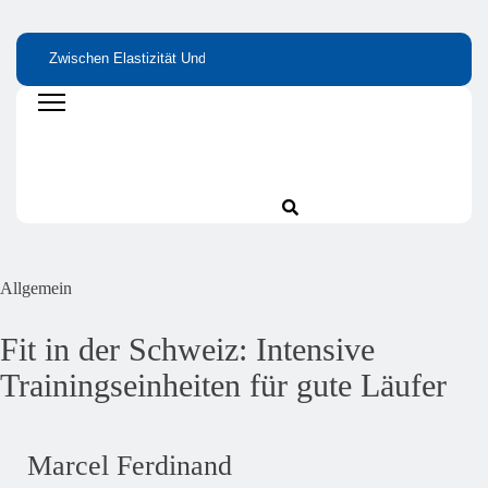
Zwischen Elastizität Und
Bitterstoffe Oder
Wie Kleine
Stabilität: Proteine Als
Bittertropfen – Was
Nährstofflücken Gr
Grundlage Von Haut Und
Bringt Wirklich Den
Wirkung Haben
Gelenken
Unterschied?
Allgemein
Fit in der Schweiz: Intensive
Trainingseinheiten für gute Läufer
Marcel Ferdinand