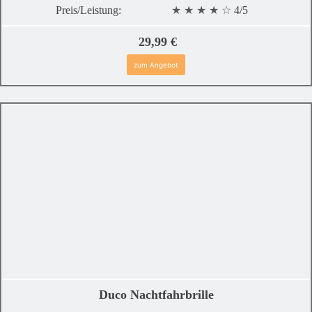
Preis/Leistung:
★ ★ ★ ★
☆
4/5
29,99 €
zum Angebot
Duco Nachtfahrbrille