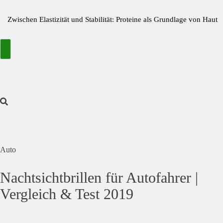
Zwischen Elastizität und Stabilität: Proteine als Grundlage von Haut
und Gelenken
Bitterstoffe oder Bittertropfen – was bringt wirklich den Unterschied?
Wie kleine Nährstofflücken große Wirkung haben
Die Fastaxol-Wirkung & Inhaltsstoffe im Faktencheck!
Mehr als Backlinks: Wie Reachstar Vertrauen und Sichtbarkeit schafft
Preisfehler bei Amazon ➤ Aktuelle Preisfehler finden November
2024
Auto
Nachtsichtbrillen für Autofahrer |
Vergleich & Test 2019