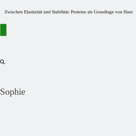
Zwischen Elastizität und Stabilität: Proteine als Grundlage von Haut
und Gelenken
Bitterstoffe oder Bittertropfen – was bringt wirklich den Unterschied?
Wie kleine Nährstofflücken große Wirkung haben
Die Fastaxol-Wirkung & Inhaltsstoffe im Faktencheck!
Mehr als Backlinks: Wie Reachstar Vertrauen und Sichtbarkeit schafft
Preisfehler bei Amazon ➤ Aktuelle Preisfehler finden November
2024
Sophie