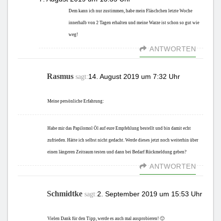
Dem kann ich nur zustimmen, habe mein Fläschchen letzte Woche
innerhalb von 2 Tagen erhalten und meine Warze ist schon so gut wie
weg!
ANTWORTEN
Rasmus
14. August 2019 um 7:32 Uhr
sagt:
Meine persönliche Erfahrung:
Habe mir das Papilomol Öl auf eure Empfehlung bestellt und bin damit echt
zufrieden. Hätte ich selbst nicht gedacht. Werde dieses jetzt noch weiterhin über
einen längeren Zeitraum testen und dann bei Bedarf Rückmeldung geben?
ANTWORTEN
Schmidtke
2. September 2019 um 15:53 Uhr
sagt:
Vielen Dank für den Tipp, werde es auch mal ausprobieren! 🙂