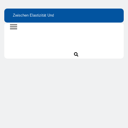
Zwischen Elastizität Und
Bitterstoffe Oder
Wie Kleine
Stabilität: Proteine Als
Bittertropfen – Was
Nährstofflücken Gr
Grundlage Von Haut Und
Bringt Wirklich Den
Wirkung Haben
Gelenken
Unterschied?