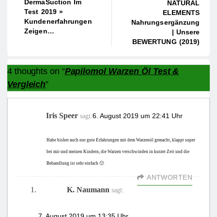
DermaSuction Im
NATURAL
Test 2019 »
ELEMENTS
Kundenerfahrungen
Nahrungsergänzung
Zeigen…
| Unsere
BEWERTUNG (2019)
4 thoughts on “
Papilomol Warzen Öl Test &
Vergleich
”
Iris Speer
6. August 2019 um 22:41 Uhr
sagt:
Habe bisher auch nur gute Erfahrungen mit dem Warzenöl gemacht, klappt super
bei mir und meinen Kindern, die Warzen verschwinden in kurzer Zeit und die
Behandlung ist sehr einfach 🙂
ANTWORTEN
K. Naumann
sagt:
7. August 2019 um 13:35 Uhr