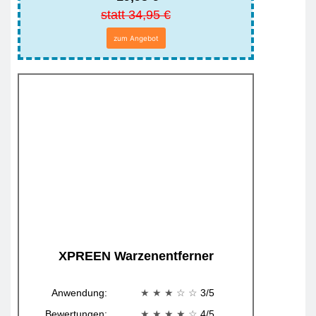
statt 34,95 €
zum Angebot
XPREEN Warzenentferner
Anwendung:
★ ★ ★
☆ ☆
3/5
Bewertungen:
★ ★ ★ ★
☆
4/5