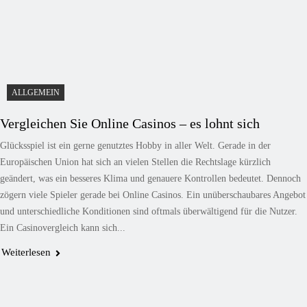
ALLGEMEIN
Vergleichen Sie Online Casinos – es lohnt sich
Glücksspiel ist ein gerne genutztes Hobby in aller Welt. Gerade in der
Europäischen Union hat sich an vielen Stellen die Rechtslage kürzlich
geändert, was ein besseres Klima und genauere Kontrollen bedeutet. Dennoch
zögern viele Spieler gerade bei Online Casinos. Ein unüberschaubares Angebot
und unterschiedliche Konditionen sind oftmals überwältigend für die Nutzer.
Ein Casinovergleich kann sich...
Weiterlesen