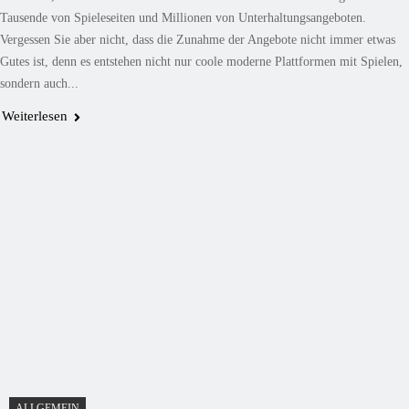
Tausende von Spieleseiten und Millionen von Unterhaltungsangeboten.
Vergessen Sie aber nicht, dass die Zunahme der Angebote nicht immer etwas
Gutes ist, denn es entstehen nicht nur coole moderne Plattformen mit Spielen,
sondern auch...
Weiterlesen
ALLGEMEIN