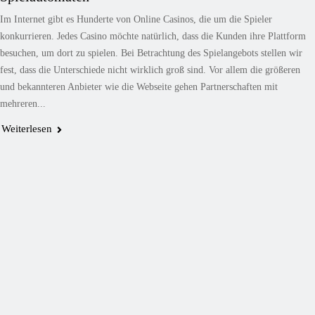
Im Internet gibt es Hunderte von Online Casinos, die um die Spieler
konkurrieren. Jedes Casino möchte natürlich, dass die Kunden ihre Plattform
besuchen, um dort zu spielen. Bei Betrachtung des Spielangebots stellen wir
fest, dass die Unterschiede nicht wirklich groß sind. Vor allem die größeren
und bekannteren Anbieter wie die Webseite gehen Partnerschaften mit
mehreren...
Weiterlesen