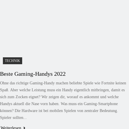
TECHNIK
Beste Gaming-Handys 2022
Ohne das richtige Gaming-Handy machen beliebte Spiele wie Fortnite keinen
Spaß. Aber welche Leistung muss ein Handy eigentlich mitbringen, damit es
sich zum Zocken eignet? Wir zeigen dir, worauf es ankommt und welche
Handys aktuell die Nase vorn haben. Was muss ein Gaming-Smartphone
können? Die Hardware ist bei mobilen Spielen von zentraler Bedeutung.
Spieler sollten...
Weiterlesen