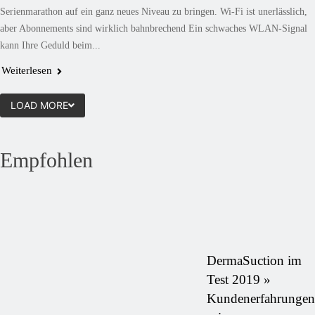
Serienmarathon auf ein ganz neues Niveau zu bringen. Wi-Fi ist unerlässlich,
aber Abonnements sind wirklich bahnbrechend Ein schwaches WLAN-Signal
kann Ihre Geduld beim...
Weiterlesen
LOAD MORE
Empfohlen
DermaSuction im
Test 2019 »
Kundenerfahrungen