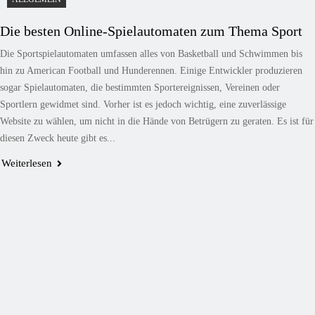
Die besten Online-Spielautomaten zum Thema Sport
Die Sportspielautomaten umfassen alles von Basketball und Schwimmen bis
hin zu American Football und Hunderennen. Einige Entwickler produzieren
sogar Spielautomaten, die bestimmten Sportereignissen, Vereinen oder
Sportlern gewidmet sind. Vorher ist es jedoch wichtig, eine zuverlässige
Website zu wählen, um nicht in die Hände von Betrügern zu geraten. Es ist für
diesen Zweck heute gibt es...
Weiterlesen