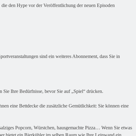
t, die den Hype vor der Veröffentlichung der neuen Episoden
Sportveranstaltungen sind ein weiteres Abonnement, dass Sie in
 Sie Ihre Bedürfnisse, bevor Sie auf „Spiel“ drücken.
Ihnen eine Bettdecke die zusätzliche Gemütlichkeit: Sie können eine
salziges Popcorn,
Würstchen
, hausgemachte Pizza… Wenn Sie etwas
er bietet ein Bierkühler im selben Raum wie Ihre Leinwand ein