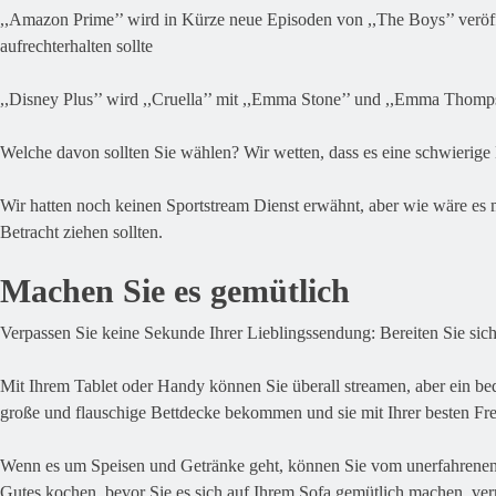
,,Amazon Prime’’ wird in Kürze neue Episoden von ,,The Boys’’ veröff
aufrechterhalten sollte
,,Disney Plus’’ wird ,,Cruella’’ mit ,,Emma Stone’’ und ,,Emma Thomp
Welche davon sollten Sie wählen? Wir wetten, dass es eine schwierige
Wir hatten noch keinen Sportstream Dienst erwähnt, aber wie wäre es m
Betracht ziehen sollten.
Machen Sie es gemütlich
Verpassen Sie keine Sekunde Ihrer Lieblingssendung: Bereiten Sie sich
Mit Ihrem Tablet oder Handy können Sie überall streamen, aber ein bequ
große und flauschige Bettdecke bekommen und sie mit Ihrer besten Fre
Wenn es um Speisen und Getränke geht, können Sie vom unerfahrenen 
Gutes kochen, bevor Sie es sich auf Ihrem Sofa gemütlich machen, ver