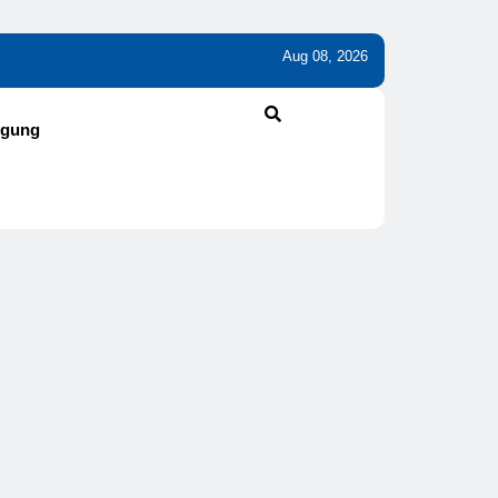
Aug 08, 2026
 Unterschied?
Wie Kleine Nährstofflücken Große Wirkung Haben
lgung