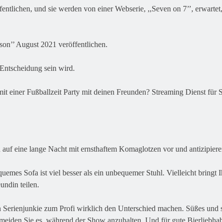
entlichen, und sie werden von einer Webserie, ,,Seven on 7’’, erwarte
son’’ August 2021 veröffentlichen.
 Entscheidung sein wird.
it einer Fußballzeit Party mit deinen Freunden? Streaming Dienst für 
 auf eine lange Nacht mit ernsthaftem Komaglotzen vor und antizipieren
emes Sofa ist viel besser als ein unbequemer Stuhl. Vielleicht bringt 
undin teilen.
Serienjunkie zum Profi wirklich den Unterschied machen. Süßes und 
meiden Sie es, während der Show anzuhalten. Und für gute Bierliebhab