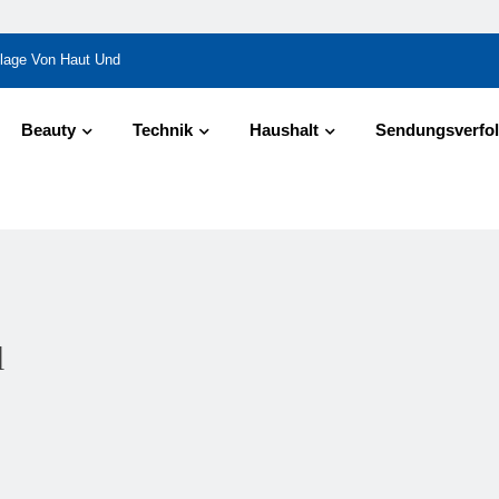
ndlage Von Haut Und
Bitterstoffe Oder Bittertropfen – Was Bringt Wirklich Den
Beauty
Technik
Haushalt
Sendungsverfo
l