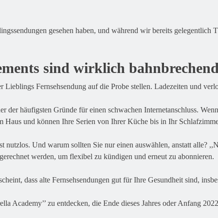
lingssendungen gesehen haben, und während wir bereits gelegentlich TV
nements sind wirklich bahnbrechen
eblings Fernsehsendung auf die Probe stellen. Ladezeiten und verlo
ner der häufigsten Gründe für einen schwachen Internetanschluss. Wenn
rem Haus und können Ihre Serien von Ihrer Küche bis in Ihr Schlafzi
 nutzlos. Und warum sollten Sie nur einen auswählen, anstatt alle? ,,Ne
erechnet werden, um flexibel zu kündigen und erneut zu abonnieren.
 scheint, dass alte Fernsehsendungen gut für Ihre Gesundheit sind, ins
ella Academy’’ zu entdecken, die Ende dieses Jahres oder Anfang 202