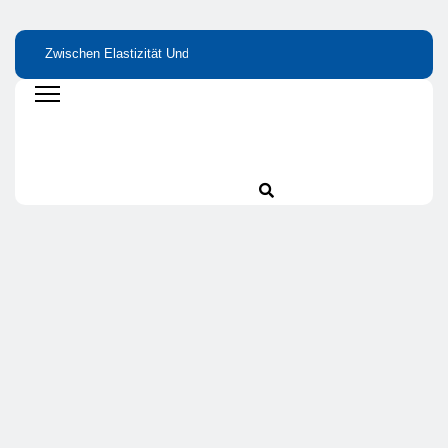
Zwischen Elastizität Und
Bitterstoffe Oder
Wie Kleine
Stabilität: Proteine Als
Bittertropfen – Was
Nährstofflücken Gr
Grundlage Von Haut Und
Bringt Wirklich Den
Wirkung Haben
Gelenken
Unterschied?