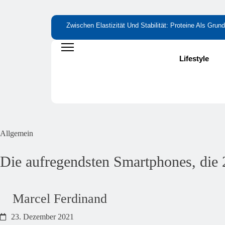
Zwischen Elastizität Und Stabilität: Proteine Als Gr
Bitterstoffe Oder Bittertropfen – Was Bringt Wirklich 
Wie Kleine Nährstofflücken Große Wirkung Haben
Lifestyle
Die Fastaxol-Wirkung & Inhaltsstoffe Im Faktencheck!
Mehr Als Backlinks: Wie Reachstar Vertrauen Und Sich
Preisfehler Bei Amazon ➤ Aktuelle Preisfehler Finde
Allgemein
Die aufregendsten Smartphones, die 
Marcel Ferdinand
23. Dezember 2021