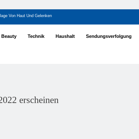
undlage Von Haut Und Gelenken
Den Unterschied?
Beauty
Technik
Haushalt
Sendungsverfolgung
tbarkeit Schafft
n November 2024
2022 erscheinen