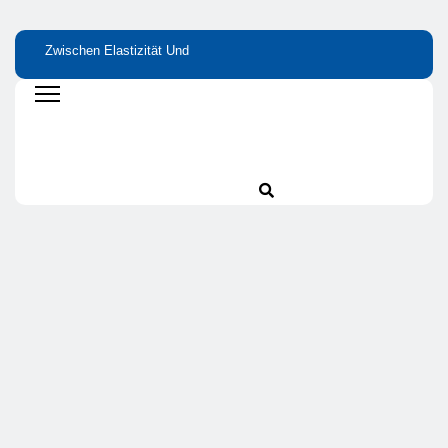
Zwischen Elastizität Und
Stabilität: Proteine Als
Grundlage Von Haut Und
Gelenken
Bitterstoffe Oder Bittertropfen
– Was Bringt Wirklich Den
Unterschied?
Wie Kleine Nährstofflücken
Große Wirkung Haben
Die Fastaxol-Wirkung &
Inhaltsstoffe Im Faktencheck!
Mehr Als Backlinks: Wie
Reachstar Vertrauen Und
Sichtbarkeit Schafft
Preisfehler Bei Amazon ➤
Aktuelle Preisfehler Finden
November 2024