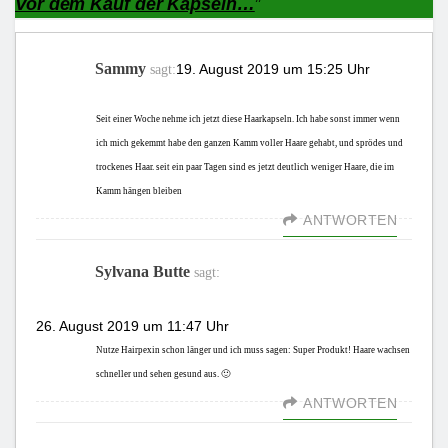
Vor dem Kauf der Kapseln…
”
Sammy
19. August 2019 um 15:25 Uhr
sagt:
Seit einer Woche nehme ich jetzt diese Haarkapseln. Ich habe sonst immer wenn
ich mich gekemmt habe den ganzen Kamm voller Haare gehabt, und sprödes und
trockenes Haar. seit ein paar Tagen sind es jetzt deutlich weniger Haare, die im
Kamm hängen bleiben
ANTWORTEN
Sylvana Butte
sagt:
26. August 2019 um 11:47 Uhr
Nutze Hairpexin schon länger und ich muss sagen: Super Produkt! Haare wachsen
schneller und sehen gesund aus. 🙂
ANTWORTEN