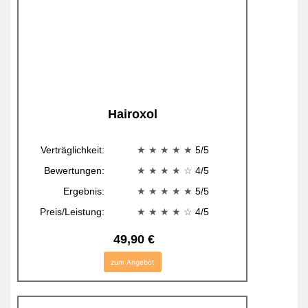
Hairoxol
Verträglichkeit:
★ ★ ★ ★ ★
5/5
Bewertungen:
★ ★ ★ ★
☆
4/5
Ergebnis:
★ ★ ★ ★ ★
5/5
Preis/Leistung:
★ ★ ★ ★
☆
4/5
49,90 €
zum Angebot