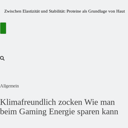
Zwischen Elastizität und Stabilität: Proteine als Grundlage von Haut
und Gelenken
Bitterstoffe oder Bittertropfen – was bringt wirklich den Unterschied?
Wie kleine Nährstofflücken große Wirkung haben
Die Fastaxol-Wirkung & Inhaltsstoffe im Faktencheck!
Mehr als Backlinks: Wie Reachstar Vertrauen und Sichtbarkeit schafft
Preisfehler bei Amazon ➤ Aktuelle Preisfehler finden November
2024
Allgemein
Klimafreundlich zocken Wie man
beim Gaming Energie sparen kann