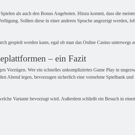
pielen als auch den Bonus Angeboten. Hinzu kommt, dass die meisten 
rfügung. Sollten diese in einer anderen Sprache angezeigt werden, loh
urch gespielt werden kann, egal ob man das Online Casino unterwegs au
eplattformen – ein Fazit
gen Vorzügen. Wer ein schnelles unkompliziertes Game Play in ungezw
ollen Abend legen, bevorzugen sicherlich eine vornehme Spielbank und 
welche Variante bevorzugt wird. Außerdem schließt ein Besuch in einem