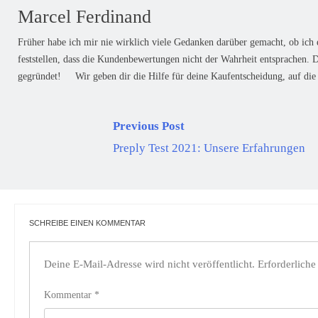
Marcel Ferdinand
Früher habe ich mir nie wirklich viele Gedanken darüber gemacht, ob ich 
feststellen, dass die Kundenbewertungen nicht der Wahrheit entsprachen.
gegründet! Wir geben dir die Hilfe für deine Kaufentscheidung, auf die 
Previous Post
Preply Test 2021: Unsere Erfahrungen
SCHREIBE EINEN KOMMENTAR
Deine E-Mail-Adresse wird nicht veröffentlicht.
Erforderliche
Kommentar
*