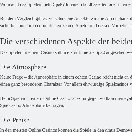
Wo macht das Spielen mehr Spaß? In einem landbasierten oder in einem
Bei dem Vergleich gilt es, verschiedene Aspekte wie die Atmosphäre, d
sicherlich auch immer auf den einzelnen Spieler und dessen Vorlieben 
Die verschiedenen Aspekte der beide
Das Spielen in einem Casino soll in erster Linie als Spaß angesehen we
Die Atmosphäre
Keine Frage – die Atmosphäre in einem echten Casino reicht nicht an 
einen ganz besonderen Charakter. Vor allem ehrwürdige Spielcasinos v
Beim Spielen in einem Online Casino ist es hingegen vollkommen egal,
Spielcasino Atmosphäre beitragen.
Die Preise
In den meisten Online Casinos können die Spiele in den gratis Demover