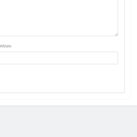
ebsite