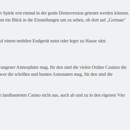
Spiele erst einmal in der gratis Demoversion getestet werden können.
nt ein Blick in die Einstellungen um zu sehen, ob dort auf „German“
f einem mobilen Endgerät nutzt oder leger zu Hause sitzt.
ungener Atmosphäre mag, für den sind die vielen Online Casinos die
wer die schrillen und bunten Automaten mag, für den sind die
 landbasierten Casino nicht aus, auch ab und zu in den eigenen Vier