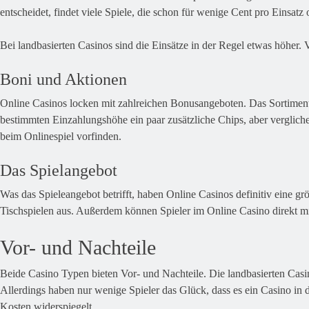
entscheidet, findet viele Spiele, die schon für wenige Cent pro Einsa
Bei landbasierten Casinos sind die Einsätze in der Regel etwas höher.
Boni und Aktionen
Online Casinos locken mit zahlreichen Bonusangeboten. Das Sortiment r
bestimmten Einzahlungshöhe ein paar zusätzliche Chips, aber vergli
beim Onlinespiel vorfinden.
Das Spielangebot
Was das Spieleangebot betrifft, haben Online Casinos definitiv eine gr
Tischspielen aus. Außerdem können Spieler im Online Casino direkt mit
Vor- und Nachteile
Beide Casino Typen bieten Vor- und Nachteile. Die landbasierten Casin
Allerdings haben nur wenige Spieler das Glück, dass es ein Casino in
Kosten widerspiegelt.