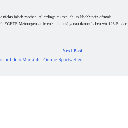
te nichts falsch machen. Allerdings musste ich im Nachhinein oftmals
eßlich ECHTE Meinungen zu lesen sind - und genau darum haben wir 123-Finder
Next Post
e auf dem Markt der Online Sportwetten