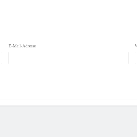
E-Mail-Adresse
W