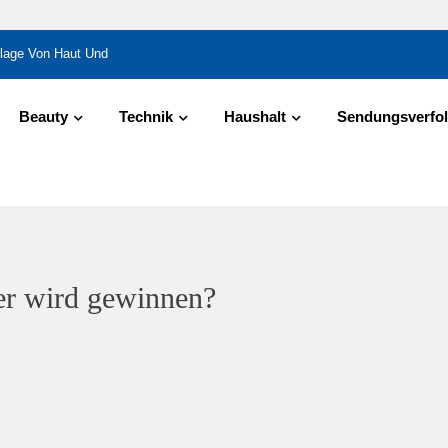
ndlage Von Haut Und
Bitterstoffe Oder Bittertropfen – Was Bringt Wirklich Den
Beauty
Technik
Haushalt
Sendungsverfo
er wird gewinnen?