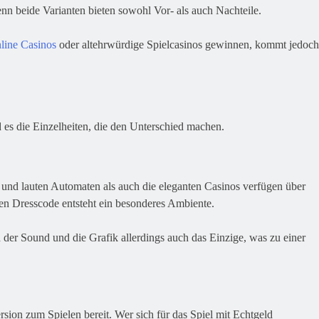
nn beide Varianten bieten sowohl Vor- als auch Nachteile.
line Casinos
oder altehrwürdige Spielcasinos gewinnen, kommt jedoch
d es die Einzelheiten, die den Unterschied machen.
n und lauten Automaten als auch die eleganten Casinos verfügen über
ten Dresscode entsteht ein besonderes Ambiente.
 der Sound und die Grafik allerdings auch das Einzige, was zu einer
sion zum Spielen bereit. Wer sich für das Spiel mit Echtgeld