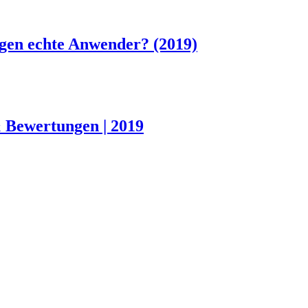
n echte Anwender? (2019)
Bewertungen | 2019