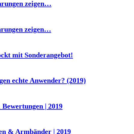
hrungen zeigen…
ungen zeigen…
ckt mit Sonderangebot!
n echte Anwender? (2019)
Bewertungen | 2019
& Armbänder | 2019