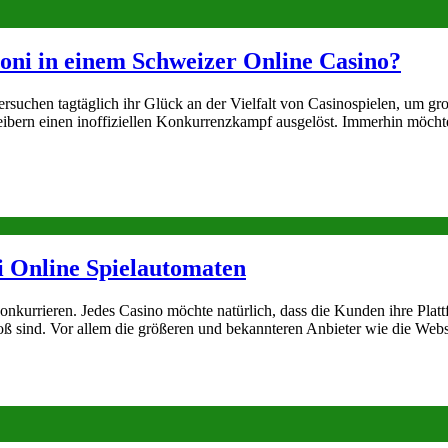
Boni in einem Schweizer Online Casino?
ersuchen tagtäglich ihr Glück an der Vielfalt von Casinospielen, um gr
reibern einen inoffiziellen Konkurrenzkampf ausgelöst. Immerhin möch
ei Online Spielautomaten
konkurrieren. Jedes Casino möchte natürlich, dass die Kunden ihre Plat
groß sind. Vor allem die größeren und bekannteren Anbieter wie die Webs