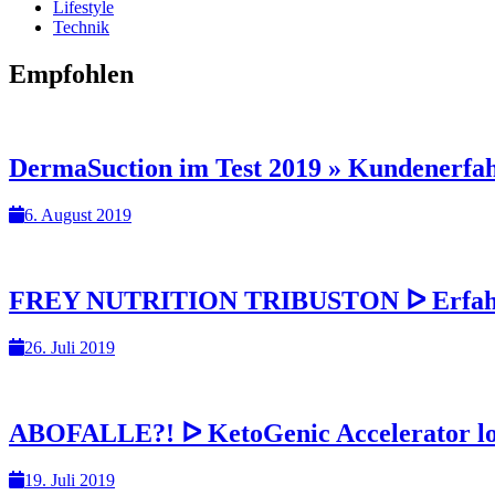
Lifestyle
Technik
Empfohlen
DermaSuction im Test 2019 » Kundenerfa
6. August 2019
FREY NUTRITION TRIBUSTON ᐅ Erfahr
26. Juli 2019
ABOFALLE?! ᐅ KetoGenic Accelerator lo
19. Juli 2019