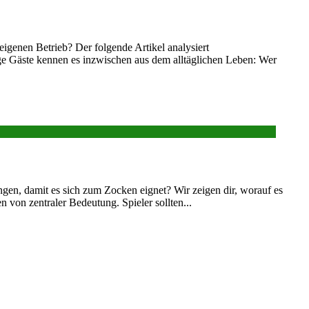
eigenen Betrieb? Der folgende Artikel analysiert
ge Gäste kennen es inzwischen aus dem alltäglichen Leben: Wer
gen, damit es sich zum Zocken eignet? Wir zeigen dir, worauf es
on zentraler Bedeutung. Spieler sollten...