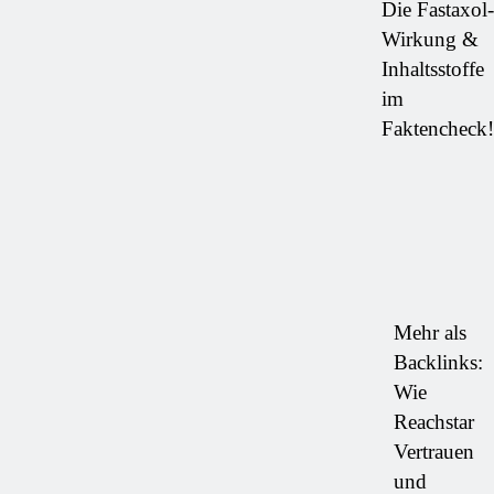
Die Fastaxol-
Wirkung &
Inhaltsstoffe
im
Faktencheck!
Mehr als
Backlinks:
Wie
Reachstar
Vertrauen
und