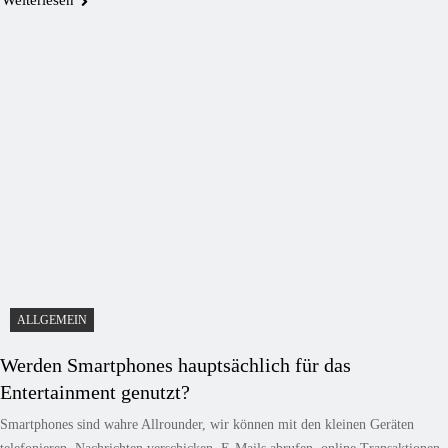
Weiterlesen
ALLGEMEIN
Werden Smartphones hauptsächlich für das
Entertainment genutzt?
Smartphones sind wahre Allrounder, wir können mit den kleinen Geräten