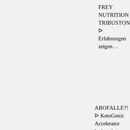
FREY
NUTRITION
TRIBUSTON
ᐅ
Erfahrungen
zeigen…
ABOFALLE?!
ᐅ KetoGenic
Accelerator