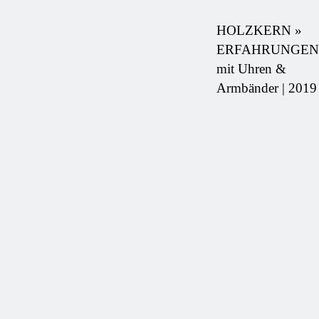
HOLZKERN »
ERFAHRUNGEN
mit Uhren &
Armbänder | 2019