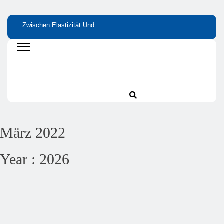
Zwischen Elastizität Und
Stabilität: Proteine Als
Grundlage Von Haut Und
Gelenken
Bitterstoffe Oder Bittertropfen
– Was Bringt Wirklich Den
Unterschied?
Wie Kleine Nährstofflücken
Große Wirkung Haben
März 2022
Die Fastaxol-Wirkung &
Inhaltsstoffe Im Faktencheck!
Year :
2026
Mehr Als Backlinks: Wie
Reachstar Vertrauen Und
Sichtbarkeit Schafft
Preisfehler Bei Amazon ➤
Aktuelle Preisfehler Finden
November 2024