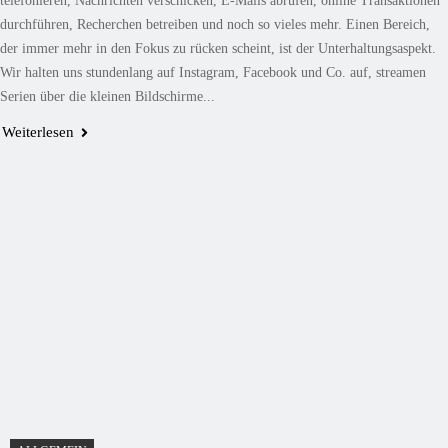
telefonieren, Nachrichten verschicken, E-Mails abrufen, online Transaktionen
durchführen, Recherchen betreiben und noch so vieles mehr. Einen Bereich,
der immer mehr in den Fokus zu rücken scheint, ist der Unterhaltungsaspekt.
Wir halten uns stundenlang auf Instagram, Facebook und Co. auf, streamen
Serien über die kleinen Bildschirme...
Weiterlesen