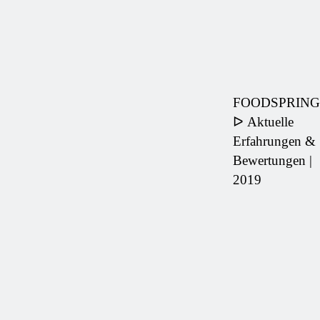
FOODSPRING
ᐅ Aktuelle
Erfahrungen &
Bewertungen |
2019