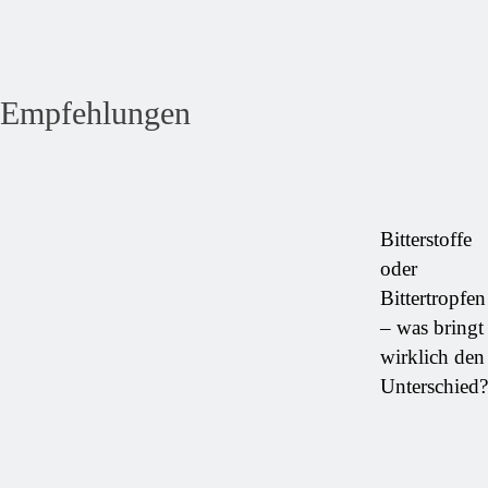
Empfehlungen
Bitterstoffe
oder
Bittertropfen
– was bringt
wirklich den
Unterschied?