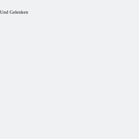
ut Und Gelenken
d?
ft
24