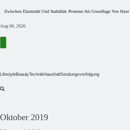
Zwischen Elastizität Und Stabilität: Proteine Als Grundlage Von Ha
Bitterstoffe Oder Bittertropfen – Was Bringt Wirklich Den Unterschie
Aug 06, 2026
Wie Kleine Nährstofflücken Große Wirkung Haben
Die Fastaxol-Wirkung & Inhaltsstoffe Im Faktencheck!
Mehr Als Backlinks: Wie Reachstar Vertrauen Und Sichtbarkeit Schaf
Preisfehler Bei Amazon ➤ Aktuelle Preisfehler Finden November 20
Lifestyle
Beauty
Technik
Haushalt
Sendungsverfolgung
Oktober 2019