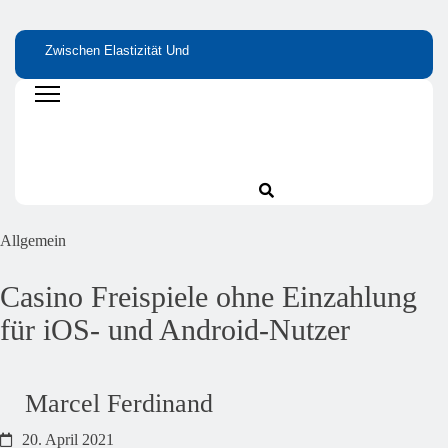
Zwischen Elastizität Und
Stabilität: Proteine Als
Grundlage Von Haut Und
Gelenken
Bitterstoffe Oder Bittertropfen
– Was Bringt Wirklich Den
Unterschied?
Wie Kleine Nährstofflücken
Allgemein
Große Wirkung Haben
Die Fastaxol-Wirkung &
Casino Freispiele ohne Einzahlung
Inhaltsstoffe Im Faktencheck!
für iOS- und Android-Nutzer
Mehr Als Backlinks: Wie
Reachstar Vertrauen Und
Sichtbarkeit Schafft
Marcel Ferdinand
Preisfehler Bei Amazon ➤
Aktuelle Preisfehler Finden
20. April 2021
November 2024