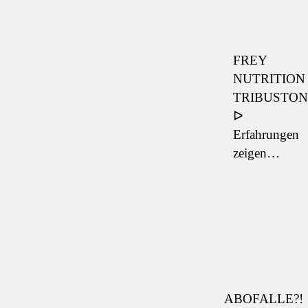
FREY
NUTRITION
TRIBUSTON
ᐅ
Erfahrungen
zeigen…
ABOFALLE?!