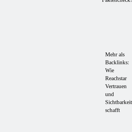
Mehr als
Backlinks:
Wie
Reachstar
Vertrauen
und
Sichtbarkeit
schafft