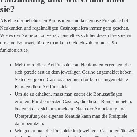
sie?
Als eine der beliebtesten Bonusarten sind kostenlose Freispiele bei
Neukunden und regelmäßigen Casinospielern immer gern gesehen.
Wie es der Name schon verrät, handelt es sich bei diesen Freispielen
um eine Bonusart, für die man kein Geld einzahlen muss. So
funktioniert es:
Meist wird diese Art Freispiele an Neukunden vergeben, die
sich gerade erst an dem jeweiligen Casino angemeldet haben.
Selten vergeben Casinos aber auch für bereits angemeldete
Kunden diese Art Freispiele.
Um sie zu erhalten, muss man zuerst die Bonusauflagen
erfüllen. Für die meisten Casinos, die diesen Bonus anbieten,
bedeutet das, sich anzumelden. Nach der Anmeldung und
Überprüfung der eigenen Identität kann man die Freispiele
dann benutzen.
Wie genau man die Freispiele im jeweiligen Casino erhält, steht