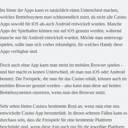
Im Sinne der Apps kann es tatsächlich einen Unterschied machen,
welches Betriebssystem man schlussendlich nutzt, da nicht alle Casino
Apps sowohl für iOS als auch Android entwickelt wurden. Manche
Apps der Spielhallen können nur auf iOS genutzt werden, während
manche nur für Android entwickelt wurden. Möchte man unterwegs
spielen, sollte man sich vorher erkundigen, für welches Handy diese
Apps verfügbar sind.
Doch auch ohne App kann man meist im mobilen Browser spielen –
und hier macht es keinen Unterschied, ob man nun iOS oder Android
benutzt. Die Freispiele, die man für das Casino erhält, können auch im
mobilen Browser genutzt werden – also kann man diese auf beiden
Betriebssystemen einsetzen, wenn man den Browser nutzt.
Sehr selten bieten Casinos bestimmte Boni an, wenn man eine neu
entwickelte Casino App herunterlädt. In diesen seltenen Fällen kann es
durchaus sein, dass die Freispiele für eine bestimmte Plattform
beschränkt sind, wenn diese App auch nur für die jeweilige Plattform