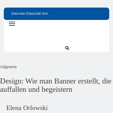
Zwischen Elastizität Und
Bitterstoffe Oder
Wie Kleine
Stabilität: Proteine Als
Bittertropfen – Was
Nährstofflücken Gr
Grundlage Von Haut Und
Bringt Wirklich Den
Wirkung Haben
Gelenken
Unterschied?
Allgemein
Design: Wie man Banner erstellt, die
auffallen und begeistern
Elena Orlowski