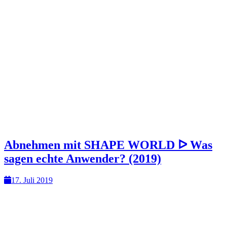
Abnehmen mit SHAPE WORLD ᐅ Was
sagen echte Anwender? (2019)
17. Juli 2019