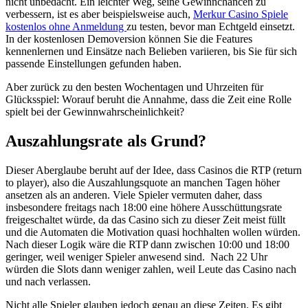
nicht unbedacht. Ein leichter Weg, seine Gewinnchancen zu
verbessern, ist es aber beispielsweise auch,
Merkur Casino Spiele
kostenlos ohne Anmeldung
zu testen, bevor man Echtgeld einsetzt.
In der kostenlosen Demoversion können Sie die Features
kennenlernen und Einsätze nach Belieben variieren, bis Sie für sich
passende Einstellungen gefunden haben.
Aber zurück zu den besten Wochentagen und Uhrzeiten für
Glücksspiel: Worauf beruht die Annahme, dass die Zeit eine Rolle
spielt bei der Gewinnwahrscheinlichkeit?
Auszahlungsrate als Grund?
Dieser Aberglaube beruht auf der Idee, dass Casinos die RTP (return
to player), also die Auszahlungsquote an manchen Tagen höher
ansetzen als an anderen. Viele Spieler vermuten daher, dass
insbesondere freitags nach 18:00 eine höhere Ausschüttungsrate
freigeschaltet würde, da das Casino sich zu dieser Zeit meist füllt
und die Automaten die Motivation quasi hochhalten wollen würden.
Nach dieser Logik wäre die RTP dann zwischen 10:00 und 18:00
geringer, weil weniger Spieler anwesend sind. Nach 22 Uhr
würden die Slots dann weniger zahlen, weil Leute das Casino nach
und nach verlassen.
Nicht alle Spieler glauben jedoch genau an diese Zeiten. Es gibt