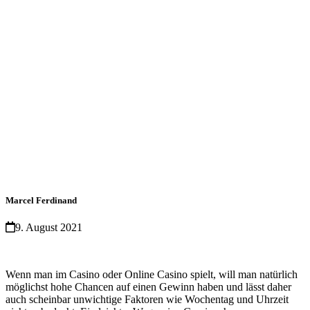
Marcel Ferdinand
9. August 2021
Wenn man im Casino oder Online Casino spielt, will man natürlich
möglichst hohe Chancen auf einen Gewinn haben und lässt daher
auch scheinbar unwichtige Faktoren wie Wochentag und Uhrzeit