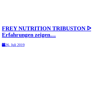
FREY NUTRITION TRIBUSTON ᐅ
Erfahrungen zeigen…
26. Juli 2019