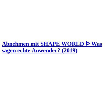
Abnehmen mit SHAPE WORLD ᐅ Was
sagen echte Anwender? (2019)