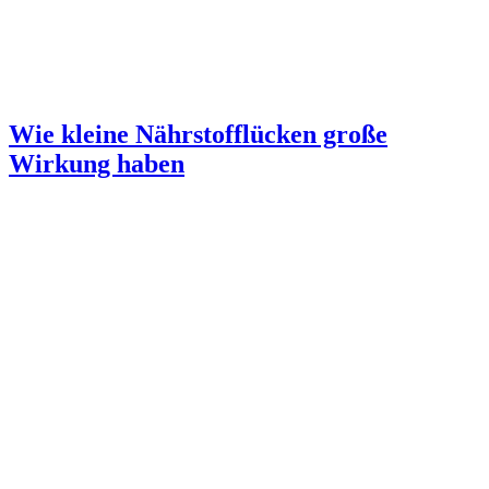
Wie kleine Nährstofflücken große
Wirkung haben