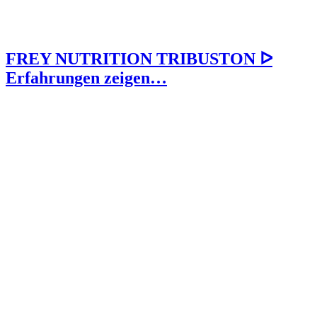
FREY NUTRITION TRIBUSTON ᐅ
Erfahrungen zeigen…