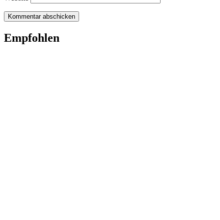
Empfohlen