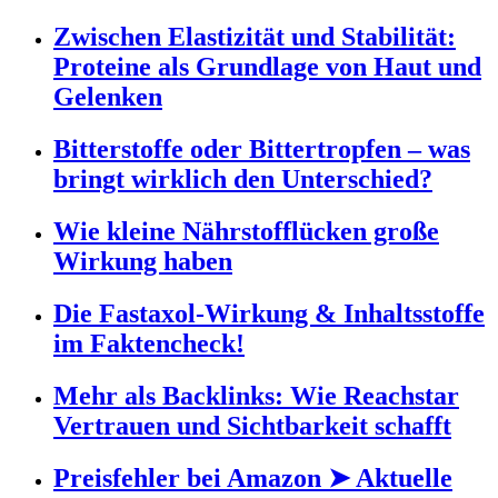
Zwischen Elastizität und Stabilität:
Proteine als Grundlage von Haut und
Gelenken
Bitterstoffe oder Bittertropfen – was
bringt wirklich den Unterschied?
Wie kleine Nährstofflücken große
Wirkung haben
Die Fastaxol-Wirkung & Inhaltsstoffe
im Faktencheck!
Mehr als Backlinks: Wie Reachstar
Vertrauen und Sichtbarkeit schafft
Preisfehler bei Amazon ➤ Aktuelle