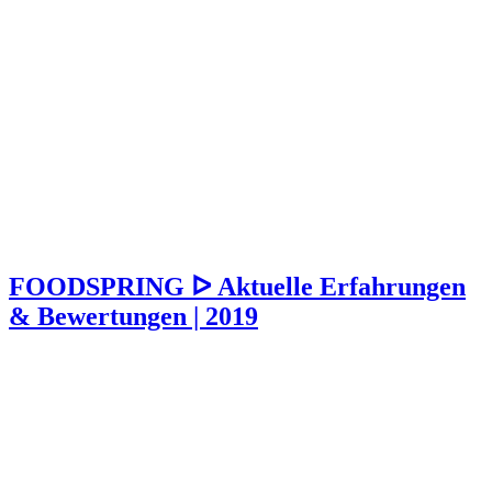
FOODSPRING ᐅ Aktuelle Erfahrungen
& Bewertungen | 2019