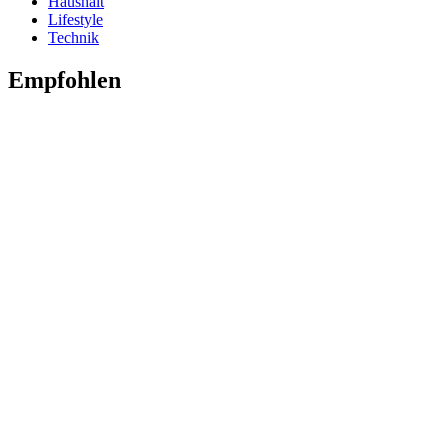
Haushalt
Lifestyle
Technik
Empfohlen