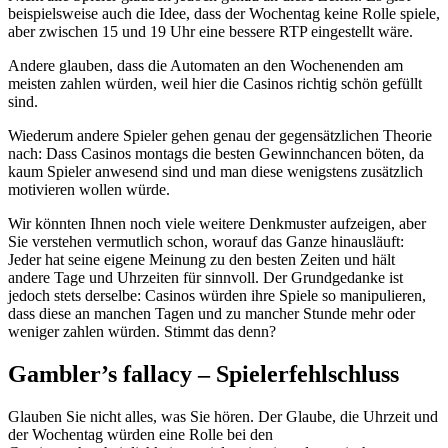
beispielsweise auch die Idee, dass der Wochentag keine Rolle spiele,
aber zwischen 15 und 19 Uhr eine bessere RTP eingestellt wäre.
Andere glauben, dass die Automaten an den Wochenenden am
meisten zahlen würden, weil hier die Casinos richtig schön gefüllt
sind.
Wiederum andere Spieler gehen genau der gegensätzlichen Theorie
nach: Dass Casinos montags die besten Gewinnchancen böten, da
kaum Spieler anwesend sind und man diese wenigstens zusätzlich
motivieren wollen würde.
Wir könnten Ihnen noch viele weitere Denkmuster aufzeigen, aber
Sie verstehen vermutlich schon, worauf das Ganze hinausläuft:
Jeder hat seine eigene Meinung zu den besten Zeiten und hält
andere Tage und Uhrzeiten für sinnvoll. Der Grundgedanke ist
jedoch stets derselbe: Casinos würden ihre Spiele so manipulieren,
dass diese an manchen Tagen und zu mancher Stunde mehr oder
weniger zahlen würden. Stimmt das denn?
Gambler’s fallacy – Spielerfehlschluss
Glauben Sie nicht alles, was Sie hören. Der Glaube, die Uhrzeit und
der Wochentag würden eine Rolle bei den