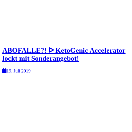
ABOFALLE?! ᐅ KetoGenic Accelerator
lockt mit Sonderangebot!
19. Juli 2019