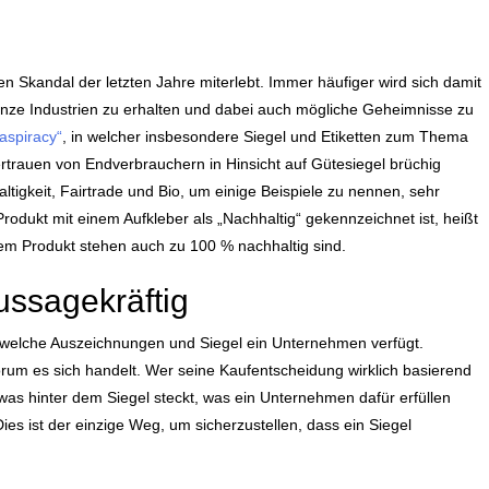
 Skandal der letzten Jahre miterlebt. Immer häufiger wird sich damit
ganze Industrien zu erhalten und dabei auch mögliche Geheimnisse zu
aspiracy“
, in welcher insbesondere Siegel und Etiketten zum Thema
ertrauen von Endverbrauchern in Hinsicht auf Gütesiegel brüchig
igkeit, Fairtrade und Bio, um einige Beispiele zu nennen, sehr
Produkt mit einem Aufkleber als „Nachhaltig“ gekennzeichnet ist, heißt
r dem Produkt stehen auch zu 100 % nachhaltig sind.
ussagekräftig
ber welche Auszeichnungen und Siegel ein Unternehmen verfügt.
rum es sich handelt. Wer seine Kaufentscheidung wirklich basierend
was hinter dem Siegel steckt, was ein Unternehmen dafür erfüllen
s ist der einzige Weg, um sicherzustellen, dass ein Siegel