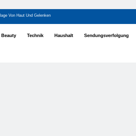
undlage Von Haut Und Gelenken
Den Unterschied?
Beauty
Technik
Haushalt
Sendungsverfolgung
tbarkeit Schafft
n November 2024