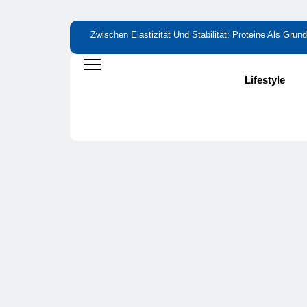
Zwischen Elastizität Und Stabilität: Proteine Als Gr
Bitterstoffe Oder Bittertropfen – Was Bringt Wirklich 
Wie Kleine Nährstofflücken Große Wirkung Haben
Lifestyle
Die Fastaxol-Wirkung & Inhaltsstoffe Im Faktencheck!
Mehr Als Backlinks: Wie Reachstar Vertrauen Und Sich
Preisfehler Bei Amazon ➤ Aktuelle Preisfehler Finde