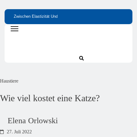
Zwischen Elastizität Und
Bitterstoffe Oder
Wie Kleine
Stabilität: Proteine Als
Bittertropfen – Was
Nährstofflücken Gr
Grundlage Von Haut Und
Bringt Wirklich Den
Wirkung Haben
Gelenken
Unterschied?
Haustiere
Wie viel kostet eine Katze?
Elena Orlowski
27. Juli 2022